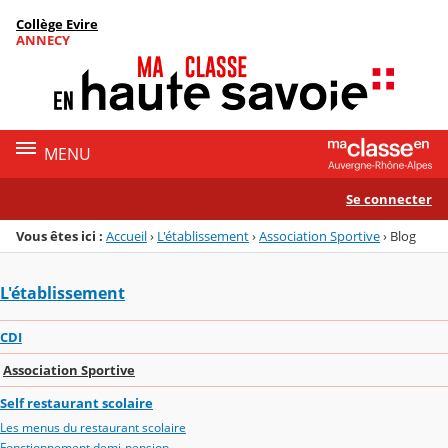
Panneau de gestion des cookies
Collège Evire
Menu de la rubrique
Contenu
ANNECY
MENU
Se connecter
Vous êtes ici :
Accueil
›
L'établissement
›
Association Sportive
›
Blog
L'établissement
CDI
Association Sportive
Self restaurant scolaire
Les menus du restaurant scolaire
Fonctionnement demi-pension