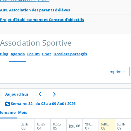
AIPE Association des parents d'élèves
Projet d'établissement et Contrat d'objectifs
Association Sportive
Blog
Agenda
Forum
Chat
Dossiers partagés
Imprimer
Aujourd’hui
Semaine 32 - du 03 au 09 Août 2026
Semaine
Mois
lun.
mar.
mer.
ven.
sam.
dim.
jeu.
06
03
04
05
07
08
09