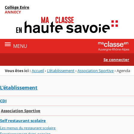
Panneau de gestion des cookies
Collège Evire
Menu de la rubrique
Contenu
ANNECY
MENU
Se connecter
Vous êtes ici :
Accueil
›
L'établissement
›
Association Sportive
›
Agenda
L'établissement
CDI
Association Sportive
Self restaurant scolaire
Les menus du restaurant scolaire
Fonctionnement demi-pension