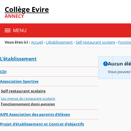
Panneau de gestion des cookies
Collège Evire
Menu de la rubrique
Contenu
ANNECY
MENU
Vous êtes ici :
Accueil
›
L'établissement
›
Self restaurant scolaire
›
Foncti
L'établissement
Aucun élém
CDI
Vous pouvez 
Association Sportive
Self restaurant scolaire
Les menus du restaurant scolaire
Fonctionnement demi-pension
AIPE Association des parents d'élèves
Projet d'établissement et Contrat d'objectifs