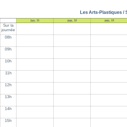
Les Arts-Plastiques /
lun.
11
mar.
12
mer.
13
Sur la
journée
08h
09h
10h
11h
12h
13h
14h
15h