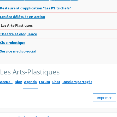
Restaurant d'application "Les P'tits chefs"
Les éco délégués en action
Les Arts-Plastiques
Théâtre et éloquence
Club robotique
Service medico-social
Les Arts-Plastiques
Accueil
Blog
Agenda
Forum
Chat
Dossiers partagés
Imprimer