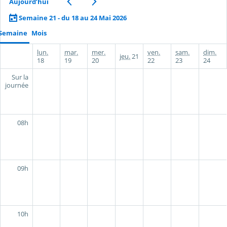
Aujourd’hui
Semaine 21 - du 18 au 24 Mai 2026
Semaine
Mois
lun.
mar.
mer.
ven.
sam.
dim.
jeu.
21
18
19
20
22
23
24
Sur la
journée
08h
09h
10h