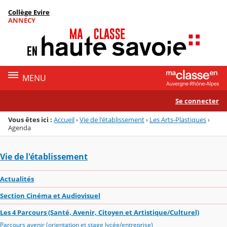
Panneau de gestion des cookies
Collège Evire
Menu de la rubrique
Contenu
ANNECY
MENU
Se connecter
Vous êtes ici :
Accueil
›
Vie de l'établissement
›
Les Arts-Plastiques
›
Agenda
Vie de l'établissement
Actualités
Section Cinéma et Audiovisuel
Les 4 Parcours (Santé, Avenir, Citoyen et Artistique/Culturel)
Parcours avenir (orientation et stage lycée/entreprise)