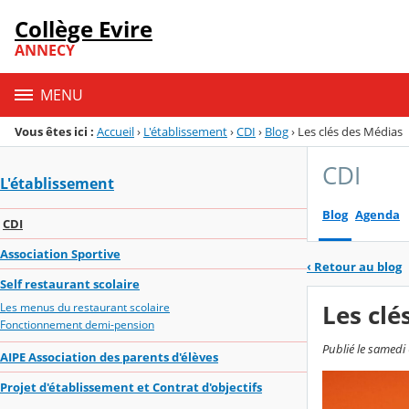
Panneau de gestion des cookies
Collège Evire
Menu de la rubrique
Contenu
ANNECY
MENU
Vous êtes ici :
Accueil
›
L'établissement
›
CDI
›
Blog
›
Les clés des Médias
CDI
L'établissement
Blog
Agenda
CDI
Association Sportive
‹
Retour au blog
Self restaurant scolaire
Les clé
Les menus du restaurant scolaire
Fonctionnement demi-pension
Publié le samedi
AIPE Association des parents d'élèves
Projet d'établissement et Contrat d'objectifs