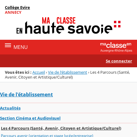
Panneau de gestion des cookies
Collège Evire
Menu de la rubrique
Contenu
ANNECY
MENU
Se connecter
Vous êtes ici :
Accueil
›
Vie de l'établissement
›
Les 4 Parcours (Santé,
Avenir, Citoyen et Artistique/Culturel)
Vie de l'établissement
Actualités
Section Cinéma et Audiovisuel
Les 4 Parcours (Santé, Avenir, Citoyen et Artistique/Culturel)
Parcours avenir (orientation et stage lycée/entreprise)