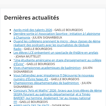
Dernières actualités
Après-midi des talents 2026
- GAELLE BOURGEOIS
Dernière sortie à l Association Sportive : initiation à l alpinisme
à Chamonix
- JULIEN SIGNARBIEUX
Quand les collégiens prennent le micro : deux classes de 4ème
réalisent des podcasts avec les journalistes de Globule
Radio
- GAELLE BOURGEOIS
Les élèves LCE présentent un spectacle de théâtre en anglais
- JOANA MUTTELET
"Une étudiante américaine en stage d'enseignement au collège
d'Évire"
- GAELLE BOURGEOIS
Vices championnes academiques de badminton
- JULIEN
SIGNARBIEUX
Vous l'attendiez avec impatience !!! Découvrez le nouveau
numéro d'­Évire News #3
- GAELLE BOURGEOIS
Championnes départementales de badminton
- JULIEN
SIGNARBIEUX
Concours "Arts et Maths" 2026 : bravo aux trois élèves de 4ème
SEGPA figurent au palmarès départemental, et à Timéo
BARDET, qui termine également 1er au niveau national
!!!!!
- GAELLE BOURGEOIS
APRES-MIDI DES TALENTS
- DIDIER BONI