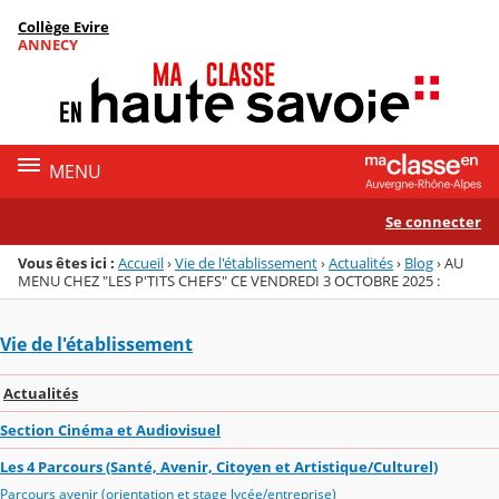
Panneau de gestion des cookies
Collège Evire
Menu de la rubrique
Contenu
ANNECY
MENU
Se connecter
Vous êtes ici :
Accueil
›
Vie de l'établissement
›
Actualités
›
Blog
›
AU
MENU CHEZ "LES P'TITS CHEFS" CE VENDREDI 3 OCTOBRE 2025 :
Vie de l'établissement
Actualités
Section Cinéma et Audiovisuel
Les 4 Parcours (Santé, Avenir, Citoyen et Artistique/Culturel)
Parcours avenir (orientation et stage lycée/entreprise)