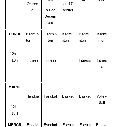
Octobr
au 17
e
au 22
février
Décem
bre
LUNDI
Badmin
Badmin
Badmi
Badmi
Badmi
ton
ton
nton
nton
nton
12h –
13h
Fitness
Fitness
Fitness
Fitnes
s
MARDI
Handba
Handbal
Basket
Basket
Volley-
ll
l
Ball
12H-
13H
MERCR
Escala
Escalad
Escala
Escala
Escala