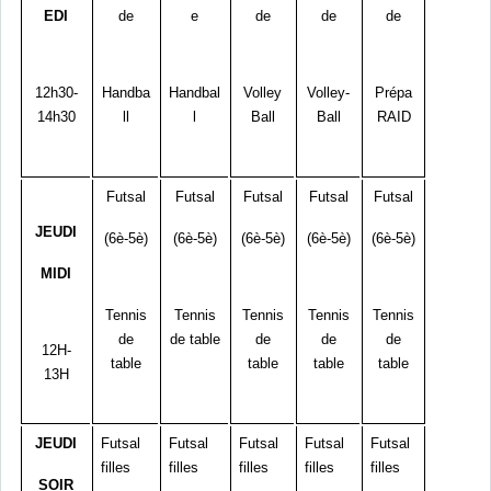
EDI
de
e
de
de
de
12h30-
Handba
Handbal
Volley
Volley-
Prépa
14h30
ll
l
Ball
Ball
RAID
Futsal
Futsal
Futsal
Futsal
Futsal
JEUDI
(6è-5è)
(6è-5è)
(6è-5è)
(6è-5è)
(6è-5è)
MIDI
Tennis
Tennis
Tennis
Tennis
Tennis
de
de table
de
de
de
12H-
table
table
table
table
13H
JEUDI
Futsal
Futsal
Futsal
Futsal
Futsal
filles
filles
filles
filles
filles
SOIR